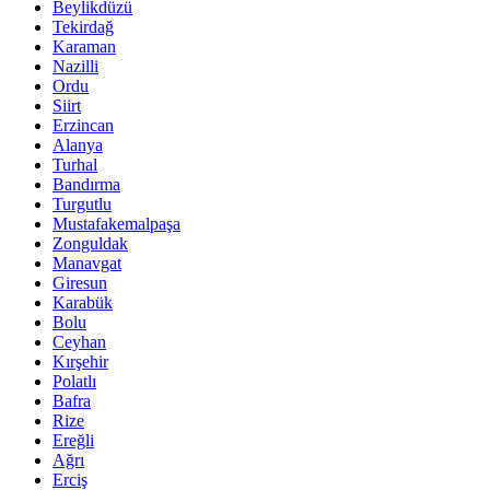
Beylikdüzü
Tekirdağ
Karaman
Nazilli
Ordu
Siirt
Erzincan
Alanya
Turhal
Bandırma
Turgutlu
Mustafakemalpaşa
Zonguldak
Manavgat
Giresun
Karabük
Bolu
Ceyhan
Kırşehir
Polatlı
Bafra
Rize
Ereğli
Ağrı
Erciş