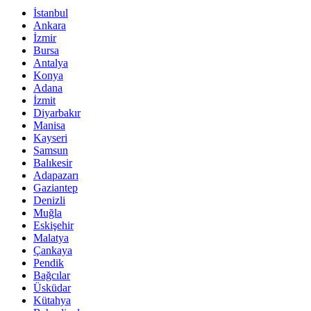
İstanbul
Ankara
İzmir
Bursa
Antalya
Konya
Adana
İzmit
Diyarbakır
Manisa
Kayseri
Samsun
Balıkesir
Adapazarı
Gaziantep
Denizli
Muğla
Eskişehir
Malatya
Çankaya
Pendik
Bağcılar
Üsküdar
Kütahya