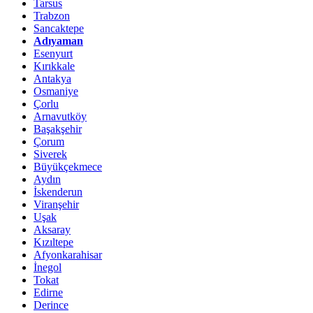
Tarsus
Trabzon
Sancaktepe
Adıyaman
Esenyurt
Kırıkkale
Antakya
Osmaniye
Çorlu
Arnavutköy
Başakşehir
Çorum
Siverek
Büyükçekmece
Aydın
İskenderun
Viranşehir
Uşak
Aksaray
Kızıltepe
Afyonkarahisar
İnegol
Tokat
Edirne
Derince