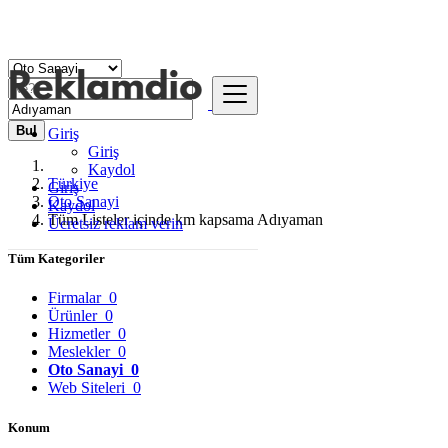
Bul
Giriş
Giriş
Kaydol
Türkiye
Giriş
Oto Sanayi
Kaydol
Tüm Listeler içinde km kapsama Adıyaman
Ücretsiz reklam verin
Tüm Kategoriler
Firmalar
0
Ürünler
0
Hizmetler
0
Meslekler
0
Oto Sanayi
0
Web Siteleri
0
Konum