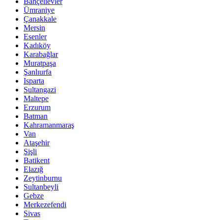
Bahçelievler
Ümraniye
Çanakkale
Mersin
Esenler
Kadıköy
Karabağlar
Muratpaşa
Şanlıurfa
Isparta
Sultangazi
Maltepe
Erzurum
Batman
Kahramanmaraş
Van
Ataşehir
Şişli
Batikent
Elazığ
Zeytinburnu
Sultanbeyli
Gebze
Merkezefendi
Sivas