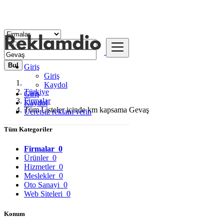
Bul
Giriş
Giriş
Kaydol
Türkiye
Giriş
Firmalar
Kaydol
Tüm Listeler içinde km kapsama Gevaş
Ücretsiz reklam verin
Tüm Kategoriler
Firmalar
0
Ürünler
0
Hizmetler
0
Meslekler
0
Oto Sanayi
0
Web Siteleri
0
Konum