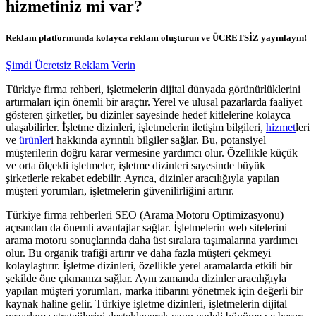
hizmetiniz mi var?
Reklam platformunda kolayca reklam oluşturun ve ÜCRETSİZ yayınlayın!
Şimdi Ücretsiz Reklam Verin
Türkiye firma rehberi, işletmelerin dijital dünyada görünürlüklerini
artırmaları için önemli bir araçtır. Yerel ve ulusal pazarlarda faaliyet
gösteren şirketler, bu dizinler sayesinde hedef kitlelerine kolayca
ulaşabilirler. İşletme dizinleri, işletmelerin iletişim bilgileri,
hizmet
leri
ve
ürünler
i hakkında ayrıntılı bilgiler sağlar. Bu, potansiyel
müşterilerin doğru karar vermesine yardımcı olur. Özellikle küçük
ve orta ölçekli işletmeler, işletme dizinleri sayesinde büyük
şirketlerle rekabet edebilir. Ayrıca, dizinler aracılığıyla yapılan
müşteri yorumları, işletmelerin güvenilirliğini artırır.
Türkiye firma rehberleri SEO (Arama Motoru Optimizasyonu)
açısından da önemli avantajlar sağlar. İşletmelerin web sitelerini
arama motoru sonuçlarında daha üst sıralara taşımalarına yardımcı
olur. Bu organik trafiği artırır ve daha fazla müşteri çekmeyi
kolaylaştırır. İşletme dizinleri, özellikle yerel aramalarda etkili bir
şekilde öne çıkmanızı sağlar. Aynı zamanda dizinler aracılığıyla
yapılan müşteri yorumları, marka itibarını yönetmek için değerli bir
kaynak haline gelir. Türkiye işletme dizinleri, işletmelerin dijital