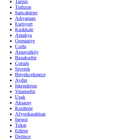
Tarsus
Trabzon
Sancaktepe
Adıyaman
Esenyurt
Kırıkkale
Antakya
Osmaniye
Çorlu
Arnavutköy
Başakşehir
Çorum
Siverek
Büyükçekmece
Aydın
İskenderun
Viranşehir
Uşak
Aksaray
Kızıltepe
Afyonkarahisar
İnegol
Tokat
Edirne
Derince