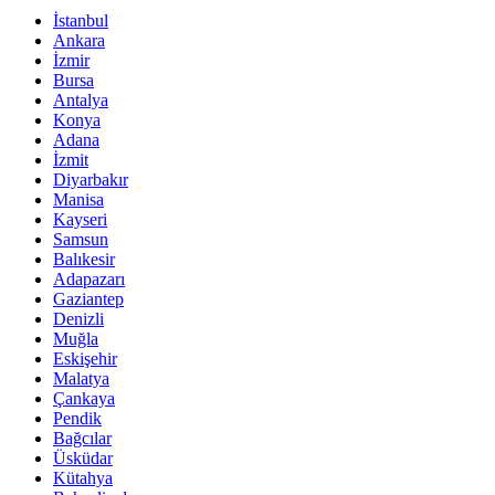
İstanbul
Ankara
İzmir
Bursa
Antalya
Konya
Adana
İzmit
Diyarbakır
Manisa
Kayseri
Samsun
Balıkesir
Adapazarı
Gaziantep
Denizli
Muğla
Eskişehir
Malatya
Çankaya
Pendik
Bağcılar
Üsküdar
Kütahya