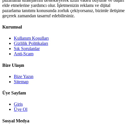
pazarlama stratejilerini destekleyerek uzun vadeli büyüme ve başarı
elde etmelerine yardımcı olur. İşletmenizin reklamı ve dijital
pazarlama tanıtımı konusunda zorluk çekiyorsanız, bizimle iletişime
geçerek zamandan tasarruf edebilirsiniz.
Kurumsal
Kullanım Koşulları
Gizlilik Politikaları
Sık Sorulanlar
Anti-Scam
Bize Ulaşın
Bize Yazın
Sitemap
Üye Sayfam
Giriş
Üye Ol
Sosyal Medya