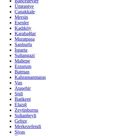
Bahçelievler
Ümraniye
Çanakkale
Mersin
Esenler
Kadıköy
Karabağlar
Muratpaşa
Şanlıurfa
Isparta
Sultangazi
Maltepe
Erzurum
Batman
Kahramanmaraş
Van
Ataşehir
Şişli
Batikent
Elazığ
Zeytinburnu
Sultanbeyli
Gebze
Merkezefendi
Sivas