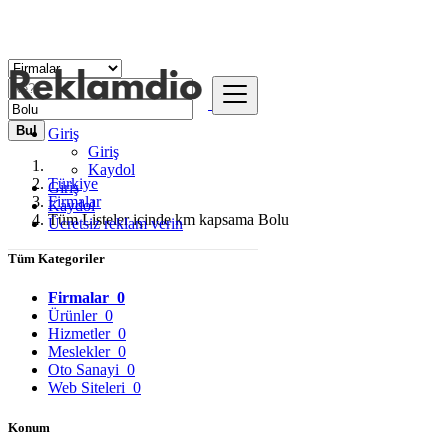
Bul
Giriş
Giriş
Kaydol
Türkiye
Giriş
Firmalar
Kaydol
Tüm Listeler içinde km kapsama Bolu
Ücretsiz reklam verin
Tüm Kategoriler
Firmalar
0
Ürünler
0
Hizmetler
0
Meslekler
0
Oto Sanayi
0
Web Siteleri
0
Konum