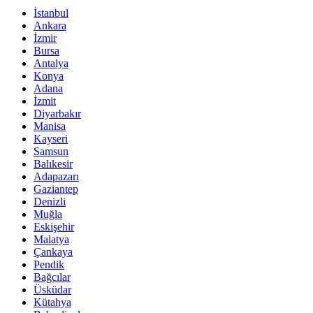
İstanbul
Ankara
İzmir
Bursa
Antalya
Konya
Adana
İzmit
Diyarbakır
Manisa
Kayseri
Samsun
Balıkesir
Adapazarı
Gaziantep
Denizli
Muğla
Eskişehir
Malatya
Çankaya
Pendik
Bağcılar
Üsküdar
Kütahya