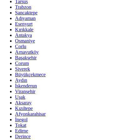
Tarsus
Trabzon
Sancaktepe
Adıyaman
Esenyurt
Kırıkkale
Antakya
Osmaniye
Çorlu
Arnavutköy
Başakşehir
Çorum
Siverek
Büyükçekmece
Aydın
İskenderun
Viranşehir
Uşak
Aksaray
Kızıltepe
Afyonkarahisar
İnegol
Tokat
Edirne
Derince