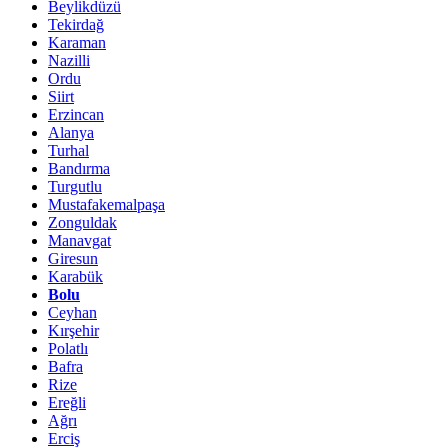
Beylikdüzü
Tekirdağ
Karaman
Nazilli
Ordu
Siirt
Erzincan
Alanya
Turhal
Bandırma
Turgutlu
Mustafakemalpaşa
Zonguldak
Manavgat
Giresun
Karabük
Bolu
Ceyhan
Kırşehir
Polatlı
Bafra
Rize
Ereğli
Ağrı
Erciş