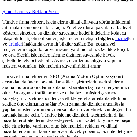
Şimdi Ücretsiz Reklam Verin
Türkiye firma rehberi, işletmelerin dijital dünyada görünürlüklerini
artırmaları için önemli bir araçtır. Yerel ve ulusal pazarlarda faaliyet
gösteren şirketler, bu dizinler sayesinde hedef kitlelerine kolayca
ulaşabilirler. İşletme dizinleri, işletmelerin iletişim bilgileri,
hizmet
leri
ve
ürünler
i hakkında ayrıntılı bilgiler sağlar. Bu, potansiyel
müşterilerin doğru karar vermesine yardımcı olur. Özellikle küçük
ve orta ölçekli işletmeler, işletme dizinleri sayesinde büyük
şirketlerle rekabet edebilir. Ayrıca, dizinler aracılığıyla yapılan
müşteri yorumları, işletmelerin güvenilirliğini artırır.
Türkiye firma rehberleri SEO (Arama Motoru Optimizasyonu)
açısından da önemli avantajlar sağlar. İşletmelerin web sitelerini
arama motoru sonuçlarında daha üst sıralara taşımalarına yardımcı
olur. Bu organik trafiği artırır ve daha fazla müşteri çekmeyi
kolaylaştırır. İşletme dizinleri, özellikle yerel aramalarda etkili bir
şekilde öne çıkmanızı sağlar. Aynı zamanda dizinler aracılığıyla
yapılan müşteri yorumları, marka itibarını yönetmek için değerli bir
kaynak haline gelir. Türkiye işletme dizinleri, işletmelerin dijital
pazarlama stratejilerini destekleyerek uzun vadeli büyüme ve başarı
elde etmelerine yardımcı olur. İşletmenizin reklamı ve dijital
pazarlama tanıtımı konusunda zorluk çekiyorsanız, bizimle iletişime
geçerek zamandan tasarruf edebilirsiniz.