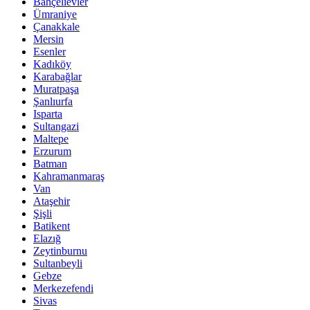
Bahçelievler
Ümraniye
Çanakkale
Mersin
Esenler
Kadıköy
Karabağlar
Muratpaşa
Şanlıurfa
Isparta
Sultangazi
Maltepe
Erzurum
Batman
Kahramanmaraş
Van
Ataşehir
Şişli
Batikent
Elazığ
Zeytinburnu
Sultanbeyli
Gebze
Merkezefendi
Sivas