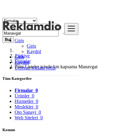
Bul
Giriş
Giriş
Kaydol
Türkiye
Giriş
Firmalar
Kaydol
Tüm Listeler içinde km kapsama Manavgat
Ücretsiz reklam verin
Tüm Kategoriler
Firmalar
0
Ürünler
0
Hizmetler
0
Meslekler
0
Oto Sanayi
0
Web Siteleri
0
Konum