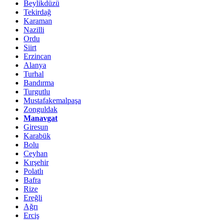
Beylikdüzü
Tekirdağ
Karaman
Nazilli
Ordu
Siirt
Erzincan
Alanya
Turhal
Bandırma
Turgutlu
Mustafakemalpaşa
Zonguldak
Manavgat
Giresun
Karabük
Bolu
Ceyhan
Kırşehir
Polatlı
Bafra
Rize
Ereğli
Ağrı
Erciş