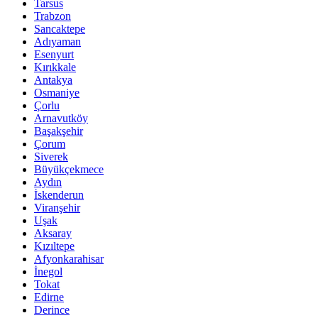
Tarsus
Trabzon
Sancaktepe
Adıyaman
Esenyurt
Kırıkkale
Antakya
Osmaniye
Çorlu
Arnavutköy
Başakşehir
Çorum
Siverek
Büyükçekmece
Aydın
İskenderun
Viranşehir
Uşak
Aksaray
Kızıltepe
Afyonkarahisar
İnegol
Tokat
Edirne
Derince