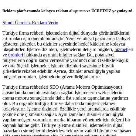
Reklam platformunda kolayca reklam oluşturun ve ÜCRETSİZ yayınlayın!
Şimdi Ücretsiz Reklam Verin
Türkiye firma rehberi, işletmelerin dijital dünyada görünürlüklerini
artırmaları için önemli bir araçtır. Yerel ve ulusal pazarlarda faaliyet
gösteren şirketler, bu dizinler sayesinde hedef kitlelerine kolayca
ulaşabilirler. İşletme dizinleri, işletmelerin iletişim bilgileri,
hizmet
leri
ve
ürünler
i hakkında ayrıntılı bilgiler sağlar. Bu, potansiyel
müşterilerin doğru karar vermesine yardımcı olur. Özellikle küçük
ve orta ölçekli işletmeler, işletme dizinleri sayesinde büyük
şirketlerle rekabet edebilir. Ayrıca, dizinler aracılığıyla yapılan
müşteri yorumları, işletmelerin güvenilirliğini artırır.
Türkiye firma rehberleri SEO (Arama Motoru Optimizasyonu)
açısından da önemli avantajlar sağlar. İşletmelerin web sitelerini
arama motoru sonuçlarında daha üst sıralara taşımalarına yardımcı
olur. Bu organik trafiği artırır ve daha fazla müşteri çekmeyi
kolaylaştırır. İşletme dizinleri, özellikle yerel aramalarda etkili bir
şekilde öne çıkmanızı sağlar. Aynı zamanda dizinler aracılığıyla
yapılan müşteri yorumları, marka itibarını yönetmek için değerli bir
kaynak haline gelir. Türkiye işletme dizinleri, işletmelerin dijital
pazarlama stratejilerini destekleyerek uzun vadeli büyüme ve başarı