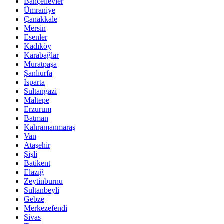
Bahçelievler
Ümraniye
Çanakkale
Mersin
Esenler
Kadıköy
Karabağlar
Muratpaşa
Şanlıurfa
Isparta
Sultangazi
Maltepe
Erzurum
Batman
Kahramanmaraş
Van
Ataşehir
Şişli
Batikent
Elazığ
Zeytinburnu
Sultanbeyli
Gebze
Merkezefendi
Sivas