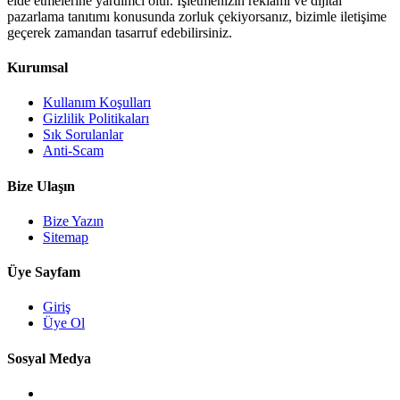
elde etmelerine yardımcı olur. İşletmenizin reklamı ve dijital
pazarlama tanıtımı konusunda zorluk çekiyorsanız, bizimle iletişime
geçerek zamandan tasarruf edebilirsiniz.
Kurumsal
Kullanım Koşulları
Gizlilik Politikaları
Sık Sorulanlar
Anti-Scam
Bize Ulaşın
Bize Yazın
Sitemap
Üye Sayfam
Giriş
Üye Ol
Sosyal Medya