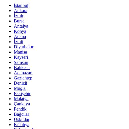
İstanbul
Ankara
İzmir
Bursa
Antalya
Konya
Adana
İzmit
Diyarbakır
Manisa
Kayseri
Samsun
Balıkesir
Adapazarı
Gaziantep
Denizli
Muğla
Eskişehir
Malatya
Çankaya
Pendik
Bağcılar
Üsküdar
Kütahya