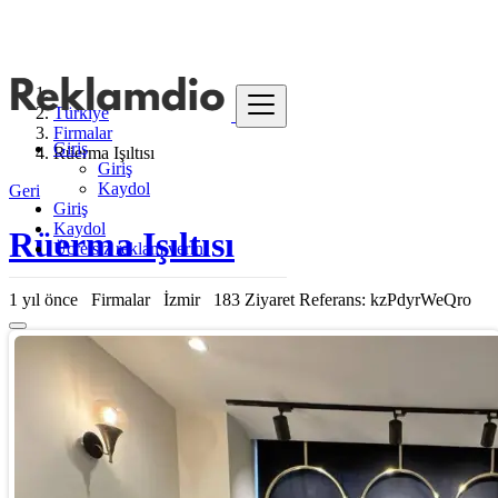
Türkiye
Firmalar
Giriş
Rüerma Işıltısı
Giriş
Kaydol
Geri
Giriş
Kaydol
Rüerma Işıltısı
Ücretsiz reklam verin
1 yıl önce
Firmalar
İzmir
183 Ziyaret
Referans: kzPdyrWeQro