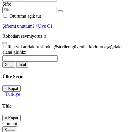
Şifre
Oturumu açık tut
Şifremi unuttum?
/
Üye Ol
Robotları sevmiyoruz :(
Lütfen yukarıdaki resimde gösterilen güvenlik kodunu aşağıdaki
alana giriniz:
Giriş
İptal
Ülke Seçin
×
Kapat
Türkiye
Title
×
Kapat
Content...
Kapat