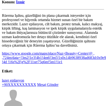
Konum:
İzmir
Rüerma Işıltısı, güzelliğini ön plana çıkarmak isteyenler için
profesyonel ve hijyenik ortamda hizmet sunan özel bir bakım
merkezidir. Lazer epilasyon, cilt bakım, protez tırnak, kalıcı makyaj,
kirpik lifting, kaş laminasyon ve ipek kirpik uygulamalarıyla estetik
ve bakım ihtiyaçlarınıza bütüncül çözümler sunuyoruz. Alanında
uzman kadromuzla her detayı titizlikle ele alarak, kendinizi özel
hissedeceğiniz bir deneyim yaşatıyoruz. Güzelliğinizin ışıltısını
ortaya çıkarmak için Rüerma Işıltısı’na davetlisiniz.
https://www.google.com/maps/place/Naz+Beauty+Center/@ ,
,724m/data=!3m2!1e3!4b1!4m6!3m5!1s0x14b9638938ad683d:0x9e
!4d !16s%2Fg%2F11srr75q6m!5m1!1e1
Etiket:
lazer epilasyon
+90XXXXXXXXXX
Mesaj Gönder