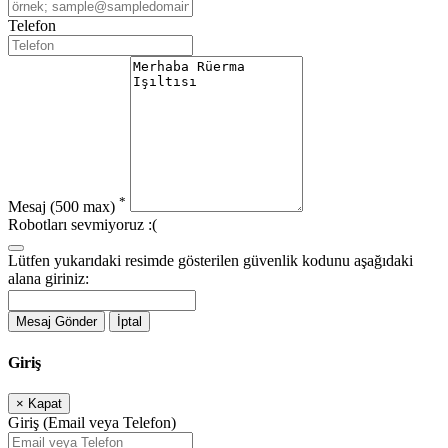
Telefon
*
Mesaj
(500 max)
Robotları sevmiyoruz :(
Lütfen yukarıdaki resimde gösterilen güvenlik kodunu aşağıdaki
alana giriniz:
Mesaj Gönder
İptal
Giriş
×
Kapat
Giriş (Email veya Telefon)