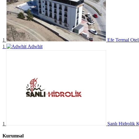
1
Efe Termal Otel
1
Adwhit
1
Şanlı Hidrolik 
Kurumsal