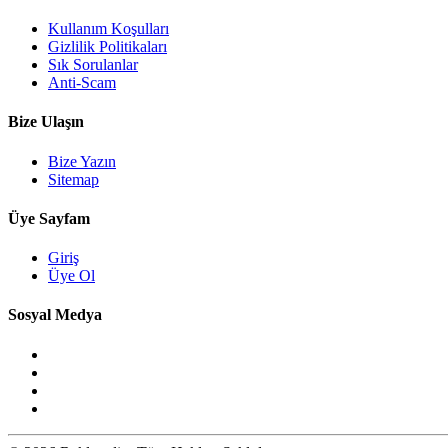
Kullanım Koşulları
Gizlilik Politikaları
Sık Sorulanlar
Anti-Scam
Bize Ulaşın
Bize Yazın
Sitemap
Üye Sayfam
Giriş
Üye Ol
Sosyal Medya