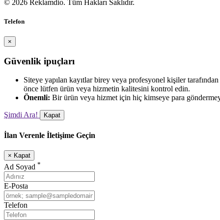
© 2026 Reklamdio. Tüm Hakları Saklıdır.
Telefon
×
Güvenlik ipuçları
Siteye yapılan kayıtlar birey veya profesyonel kişiler tarafınd
önce lütfen ürün veya hizmetin kalitesini kontrol edin.
Önemli:
Bir ürün veya hizmet için hiç kimseye para göndermey
Şimdi Ara!
Kapat
İlan Verenle İletişime Geçin
×
Kapat
*
Ad Soyad
E-Posta
Telefon