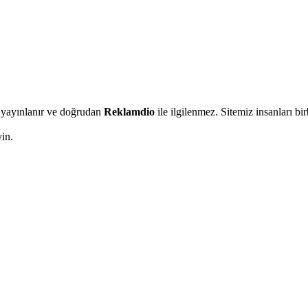
an yayınlanır ve doğrudan
Reklamdio
ile ilgilenmez. Sitemiz insanları b
in.