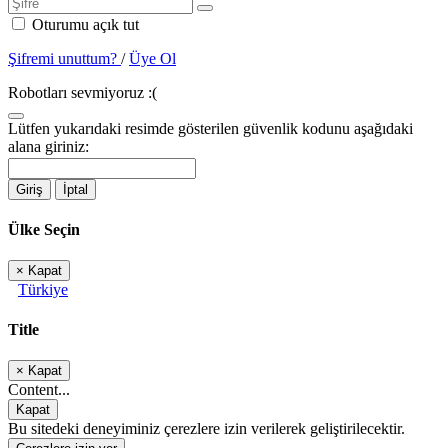
Oturumu açık tut
Şifremi unuttum?
/
Üye Ol
Robotları sevmiyoruz :(
Lütfen yukarıdaki resimde gösterilen güvenlik kodunu aşağıdaki
alana giriniz:
Giriş
İptal
Ülke Seçin
×
Kapat
Türkiye
Title
×
Kapat
Content...
Kapat
Bu sitedeki deneyiminiz çerezlere izin verilerek geliştirilecektir.