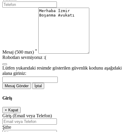
*
Mesaj
(500 max)
Robotları sevmiyoruz :(
Lütfen yukarıdaki resimde gösterilen güvenlik kodunu aşağıdaki
alana giriniz:
Mesaj Gönder
İptal
Giriş
×
Kapat
Giriş (Email veya Telefon)
Şifre