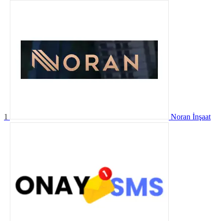
1
Noran İnşaat