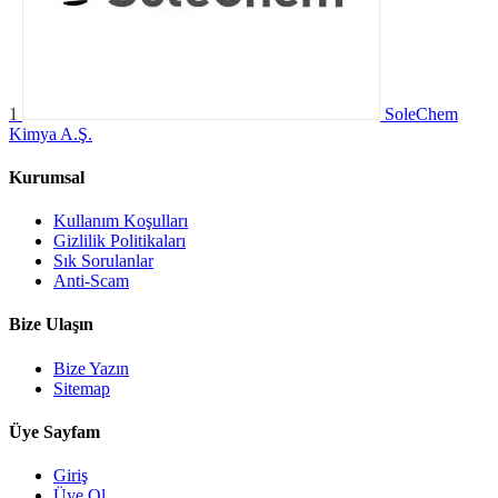
1
SoleChem
Kimya A.Ş.
Kurumsal
Kullanım Koşulları
Gizlilik Politikaları
Sık Sorulanlar
Anti-Scam
Bize Ulaşın
Bize Yazın
Sitemap
Üye Sayfam
Giriş
Üye Ol