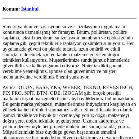
Konum:
İstanbul
Simetri yalıtımı ve izolasyonu su ve ısı izolasyonu uygulamaları
konusunda uzmanlaşmış bir firmayız. Bitüm, poliüretan, poliüre
kaplama, tekstil membran, su izolasyon membranı ve epoksi zemin
kaplama gibi çeşitli tekniklerle izolasyon çözümleri sunuyoruz. Her
uygulamada güveni ön planda tutarak, uzun ömürlü ve etkili
sonuçlar elde etmek için en kaliteli malzemeleri ve en doğru
teknikleri kullanıyoruz. Müşterilerimize sunduğumuz hizmetlerde
güvenilirlik ve kaliteyi garanti ediyoruz. Noter tasdikli garanti
verebilme yeteneğimiz, işimize olan güvenimizi ve müşteri
memnuniyetine verdiğimiz önemi yansıtıyor.
Ayrıca JOTUN, BASF, YKS, WEBER, TEKNO, REVESTECH,
FIX PRO, SPİT, BTM, ODE, İZOCAM gibi birçok prestijli
markanın inşaat malzemeleri için satış bayiliklerimiz bulunmaktadır.
Bu geniş marka yelpazesi, müşterilerimize ihtiyaçlarını karşılayan en
yüksek kaliteli ürünleri sunmamızı sağlar. Simetri Insulation olarak
işimizi titizlikle ve büyük bir özenle yapıyoruz; doğru malzemeyi
doğru yere, doğru teknikle uyguluyoruz. Uzman kadromuz ve
yılların deneyimiyle her projede mükemmel sonuçlara ulaşıyoruz.
Müşterilerimizin bize duyduğu güven başarımızın temelini
oluşturuyor ve her projede bu güveni pekiştirmeye devam ediyoruz.