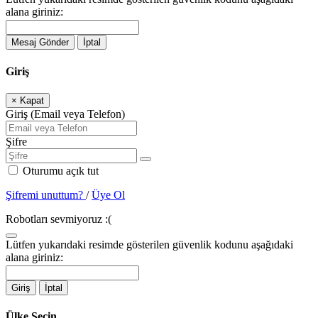
alana giriniz:
Mesaj Gönder
İptal
Giriş
×
Kapat
Giriş (Email veya Telefon)
Şifre
Oturumu açık tut
Şifremi unuttum?
/
Üye Ol
Robotları sevmiyoruz :(
Lütfen yukarıdaki resimde gösterilen güvenlik kodunu aşağıdaki
alana giriniz:
Giriş
İptal
Ülke Seçin