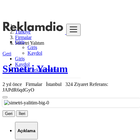
Türkiye
Firmalar
Giriş
Simetri Yalıtım
Giriş
Kaydol
Geri
Giriş
Kaydol
Simetri Yalıtım
Ücretsiz reklam verin
2 yıl önce
Firmalar
İstanbul
324 Ziyaret
Referans:
JAPdR6qdGyO
Geri
İleri
Açıklama