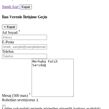
Şimdi Ara!
Kapat
İlan Verenle İletişime Geçin
×
Kapat
*
Ad Soyad
E-Posta
Telefon
*
Mesaj
(500 max)
Robotları sevmiyoruz :(
Lütfen yukarıdaki resimde gösterilen güvenlik kodunu aşağıdaki