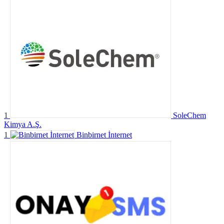
1
SoleChem
Kimya A.Ş.
1
Binbirnet İnternet