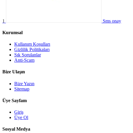
1
Sms onay
Kurumsal
Kullanım Koşulları
Gizlilik Politikaları
Sık Sorulanlar
Anti-Scam
Bize Ulaşın
Bize Yazın
Sitemap
Üye Sayfam
Giriş
Üye Ol
Sosyal Medya