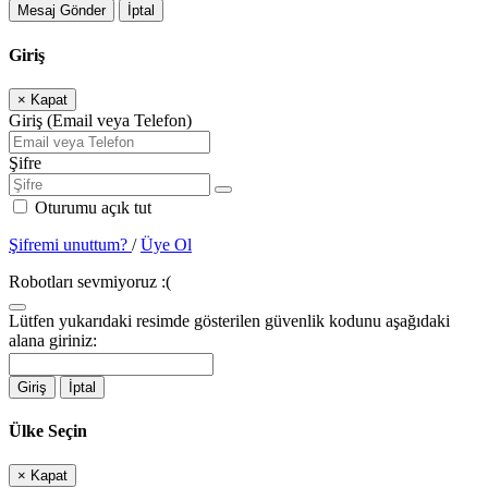
Mesaj Gönder
İptal
Giriş
×
Kapat
Giriş (Email veya Telefon)
Şifre
Oturumu açık tut
Şifremi unuttum?
/
Üye Ol
Robotları sevmiyoruz :(
Lütfen yukarıdaki resimde gösterilen güvenlik kodunu aşağıdaki
alana giriniz:
Giriş
İptal
Ülke Seçin
×
Kapat