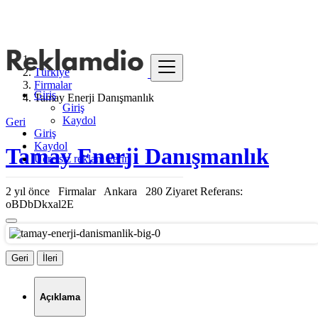
Türkiye
Firmalar
Giriş
Tamay Enerji Danışmanlık
Giriş
Kaydol
Geri
Giriş
Kaydol
Tamay Enerji Danışmanlık
Ücretsiz reklam verin
2 yıl önce
Firmalar
Ankara
280 Ziyaret
Referans:
oBDbDkxal2E
Geri
İleri
Açıklama