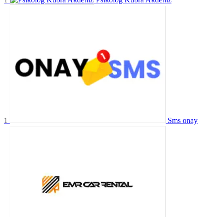
1
Sms onay