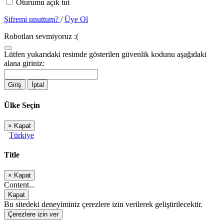
Oturumu açık tut
Şifremi unuttum?
/
Üye Ol
Robotları sevmiyoruz :(
Lütfen yukarıdaki resimde gösterilen güvenlik kodunu aşağıdaki
alana giriniz:
Giriş
İptal
Ülke Seçin
×
Kapat
Türkiye
Title
×
Kapat
Content...
Kapat
Bu sitedeki deneyiminiz çerezlere izin verilerek geliştirilecektir.
Çerezlere izin ver