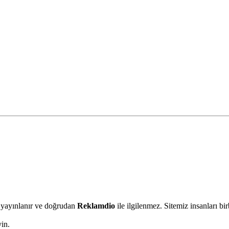
an yayınlanır ve doğrudan
Reklamdio
ile ilgilenmez. Sitemiz insanları b
in.