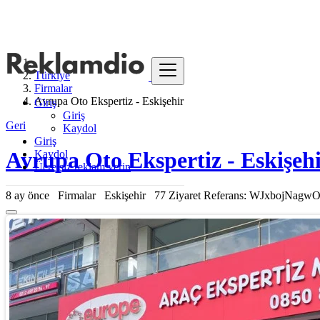
Türkiye
Firmalar
Avrupa Oto Ekspertiz - Eskişehir
Giriş
Giriş
Geri
Kaydol
Giriş
Avrupa Oto Ekspertiz - Eskişeh
Kaydol
Ücretsiz reklam verin
8 ay önce
Firmalar
Eskişehir
77 Ziyaret
Referans: WJxbojNagw