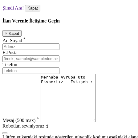
Şimdi Ara!
Kapat
İlan Verenle İletişime Geçin
×
Kapat
*
Ad Soyad
E-Posta
Telefon
*
Mesaj
(500 max)
Robotları sevmiyoruz :(
Lütfen yukarıdaki resimde gösterilen güvenlik kodunu aşağıdaki alana 