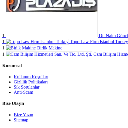
1
Dt. Naim Gönc
1
Topo Law Firm Istanbul Turkey
1
Birlik Makine
1
Czm Bilişim Hizmetl
Kurumsal
Kullanım Koşulları
Gizlilik Politikaları
Sık Sorulanlar
Anti-Scam
Bize Ulaşın
Bize Yazın
Sitemap