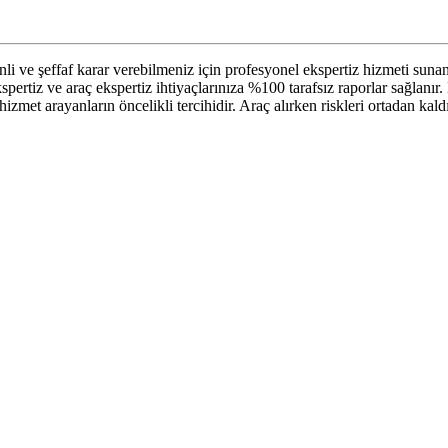
li ve şeffaf karar verebilmeniz için profesyonel ekspertiz hizmeti suna
spertiz ve araç ekspertiz ihtiyaçlarınıza %100 tarafsız raporlar sağlanı
 hizmet arayanların öncelikli tercihidir. Araç alırken riskleri ortadan k