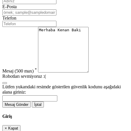
E-Posta
Telefon
*
Mesaj
(500 max)
Robotları sevmiyoruz :(
Lütfen yukarıdaki resimde gösterilen güvenlik kodunu aşağıdaki
alana giriniz:
Mesaj Gönder
İptal
Giriş
×
Kapat