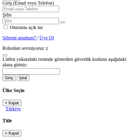
Giriş (Email veya Telefon)
Şifre
Oturumu açık tut
Şifremi unuttum?
/
Üye Ol
Robotları sevmiyoruz :(
Lütfen yukarıdaki resimde gösterilen güvenlik kodunu aşağıdaki
alana giriniz:
Giriş
İptal
Ülke Seçin
×
Kapat
Türkiye
Title
×
Kapat