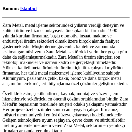
Konum:
İstanbul
Zara Metal, metal işleme sektöründeki yılların verdiği deneyim ve
kaliteli ürün ve hizmet anlayışıyla öne çıkan bir firmadır. 1990
yılında kurulan firmamız, başta otomotiv, inşaat, makine ve
endüstriyel üretim sektörleri olmak üzere birçok alanda faaliyet
göstermektedir. Müşterilerine güvenilir, kaliteli ve zamanında
teslimat garantisi veren Zara Metal, sektördeki yerini her geçen gün
daha da sağlamlaştırmaktadır. Zara Metal'in üretim süreçleri son
teknoloji makineler ve uzman kadro ile gerçekleştirilmektedir.
Yüksek kaliteli metal ürünlerin üretimi için titiz çalışmalar yürüten
firmamız, her türlü metal malzemeyi işleme kabiliyetine sahiptir.
Alüminyum, paslanmaz çelik, bakır, bronz ve daha birçok metal
alaşımı üreterek müşteri ihtiyaçlarına özel çözümler geliştirmektedir.
Özellikle kesim, şekillendirme, kaynak, montaj ve yüzey işlem
hizmetleriyle sektördeki en önemli çözüm ortaklarından biridir. Zara
Metal'in başarısının temelinde müşteri odaklı yaklaşımı yatmaktadır.
Her projeye özel çözümler sunma anlayışıyla çalışan firmamız,
müşteri memnuniyetini en üst düzeye çıkarmayı hedeflemektedir.
Gelişen teknolojilere uyum sağlayan, çevre dostu ve sürdürülebilir
üretim yöntemlerine önem veren Zara Metal, sektörün en yenilikçi
firmaları arasında yer almaktadır.