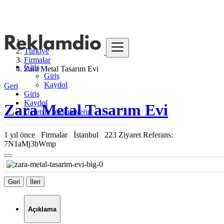
Türkiye
Firmalar
Giriş
Zara Metal Tasarım Evi
Giriş
Kaydol
Geri
Giriş
Kaydol
Zara Metal Tasarım Evi
Ücretsiz reklam verin
1 yıl önce
Firmalar
İstanbul
223 Ziyaret
Referans:
7N1aMj3bWmp
Geri
İleri
Açıklama