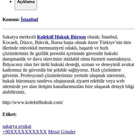
Açıklama
Konum:
İstanbul
Sakarya merkezli
Kolektif Hukuk Bürosu
olarak; İstanbul,
Kocaeli, Düzce, Bilecik, Bursa başta olmak üzere Türkiye’nin tüm
illerinde müvekkil memnuniyeti odaklı, başarılı ve hızlı
çözümlerimiz ile gizlilik prensibi içerisinde güvenilir hukuki
danışmanlık ve dava sürecinize müdahil olma hizmeti sunmaktayız.
İhtiyacınız olan her türlü hukuki desteği, uzman ve deneyimli avukat
kadromuz ile güvenilir bir şekilde sağlıyoruz. Hızlı çözümlere
güvenin. Profesyonel çözümlerimize yerinde ulaşmak isterseniz,
hukuk büromuzu randevu oluşturarak ziyaret edebilir veya web
sitemizde yer alan iletişim kanallarımızdan bize ulaşarak detaylı bilgi
alabilirsiniz.
http://www.kolektifhukuk.com/
Etiket:
sakarya avukat
+90XXXXXXXXXX
Mesaj Gönder