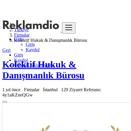
Türkiye
Firmalar
Giriş
Kolektif Hukuk & Danışmanlık Bürosu
Giriş
Kaydol
Geri
Giriş
Kaydol
Kolektif Hukuk &
Ücretsiz reklam verin
Danışmanlık Bürosu
1 yıl önce
Firmalar
İstanbul
129 Ziyaret
Referans:
4y1aKZneQGw