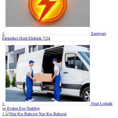
1
Esenyurt
Elektrikçi Hızlı Elektrik 7/24
1
Fırat Lojistik
ve Evden Eve Nakliye
1
Nur Kış Bahçesi