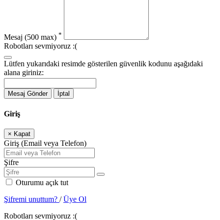
*
Mesaj
(500 max)
Robotları sevmiyoruz :(
Lütfen yukarıdaki resimde gösterilen güvenlik kodunu aşağıdaki
alana giriniz:
Mesaj Gönder
İptal
Giriş
×
Kapat
Giriş (Email veya Telefon)
Şifre
Oturumu açık tut
Şifremi unuttum?
/
Üye Ol
Robotları sevmiyoruz :(