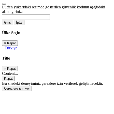
Lütfen yukarıdaki resimde gösterilen güvenlik kodunu aşağıdaki
alana giriniz:
Giriş
İptal
Ülke Seçin
×
Kapat
Türkiye
Title
×
Kapat
Content...
Kapat
Bu sitedeki deneyiminiz çerezlere izin verilerek geliştirilecektir.
Çerezlere izin ver