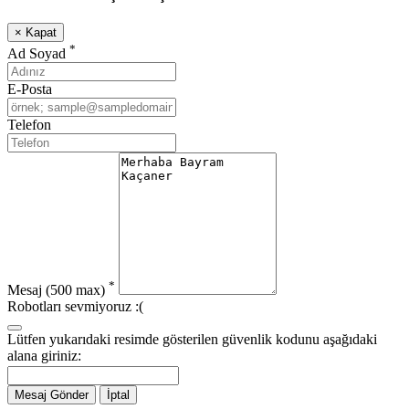
×
Kapat
*
Ad Soyad
E-Posta
Telefon
*
Mesaj
(500 max)
Robotları sevmiyoruz :(
Lütfen yukarıdaki resimde gösterilen güvenlik kodunu aşağıdaki
alana giriniz:
Mesaj Gönder
İptal