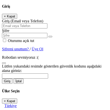
Giriş
×
Kapat
Giriş (Email veya Telefon)
Şifre
Oturumu açık tut
Şifremi unuttum?
/
Üye Ol
Robotları sevmiyoruz :(
Lütfen yukarıdaki resimde gösterilen güvenlik kodunu aşağıdaki
alana giriniz:
Giriş
İptal
Ülke Seçin
×
Kapat
Türkiye