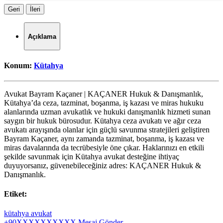
Geri
İleri
Açıklama
Konum:
Kütahya
Avukat Bayram Kaçaner | KAÇANER Hukuk & Danışmanlık,
Kütahya’da ceza, tazminat, boşanma, iş kazası ve miras hukuku
alanlarında uzman avukatlık ve hukuki danışmanlık hizmeti sunan
saygın bir hukuk bürosudur. Kütahya ceza avukatı ve ağır ceza
avukatı arayışında olanlar için güçlü savunma stratejileri geliştiren
Bayram Kaçaner, aynı zamanda tazminat, boşanma, iş kazası ve
miras davalarında da tecrübesiyle öne çıkar. Haklarınızı en etkili
şekilde savunmak için Kütahya avukat desteğine ihtiyaç
duyuyorsanız, güvenebileceğiniz adres: KAÇANER Hukuk &
Danışmanlık.
Etiket:
kütahya avukat
+90XXXXXXXXXX
Mesaj Gönder