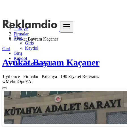
Türkiye
Firmalar
Giriş
Avukat Bayram Kaçaner
Giriş
Kaydol
Geri
Giriş
Kaydol
Avukat Bayram Kaçaner
Ücretsiz reklam verin
1 yıl önce
Firmalar
Kütahya
190 Ziyaret
Referans:
wMvbmOpeYAl