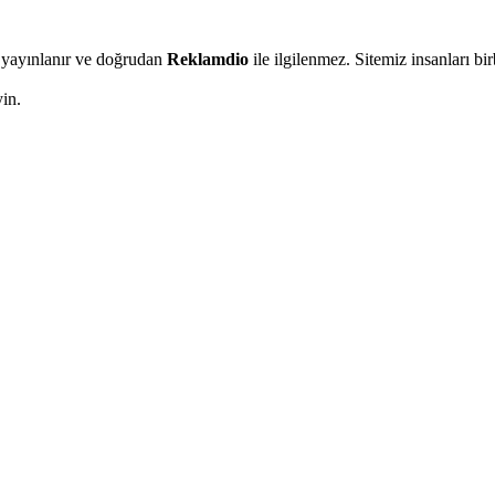
an yayınlanır ve doğrudan
Reklamdio
ile ilgilenmez. Sitemiz insanları b
in.