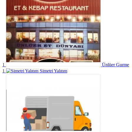
1
Ünlüer Gurme
1
Simetri Yalıtım