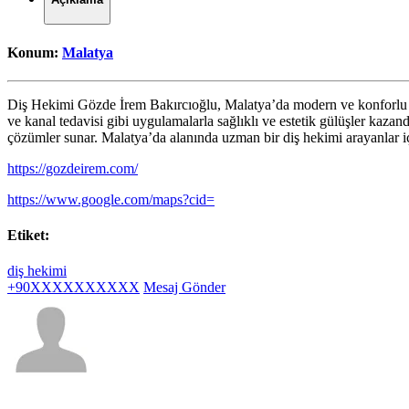
Konum:
Malatya
Diş Hekimi Gözde İrem Bakırcıoğlu, Malatya’da modern ve konforlu bir
ve kanal tedavisi gibi uygulamalarla sağlıklı ve estetik gülüşler kaza
çözümler sunar. Malatya’da alanında uzman bir diş hekimi arayanlar 
https://gozdeirem.com/
https://www.google.com/maps?cid=
Etiket:
diş hekimi
+90XXXXXXXXXX
Mesaj Gönder