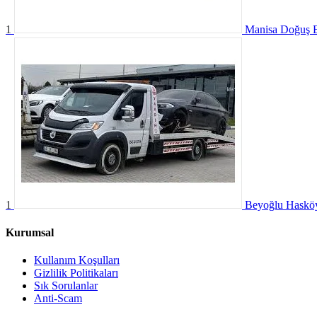
1
Manisa Doğuş E
1
Beyoğlu Hasköy
Kurumsal
Kullanım Koşulları
Gizlilik Politikaları
Sık Sorulanlar
Anti-Scam