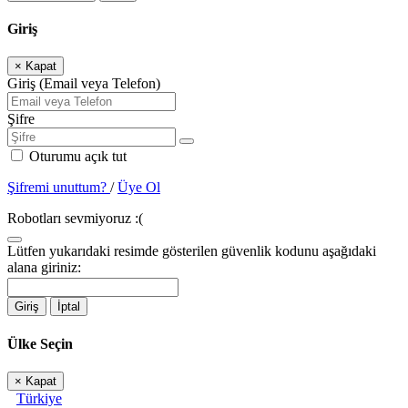
Giriş
×
Kapat
Giriş (Email veya Telefon)
Şifre
Oturumu açık tut
Şifremi unuttum?
/
Üye Ol
Robotları sevmiyoruz :(
Lütfen yukarıdaki resimde gösterilen güvenlik kodunu aşağıdaki
alana giriniz:
Giriş
İptal
Ülke Seçin
×
Kapat
Türkiye