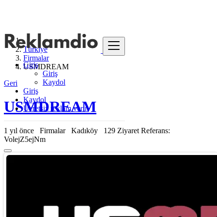
Türkiye
Firmalar
Giriş
USMDREAM
Giriş
Kaydol
Geri
Giriş
Kaydol
USMDREAM
Ücretsiz reklam verin
1 yıl önce
Firmalar
Kadıköy
129 Ziyaret
Referans:
VolejZ5ejNm