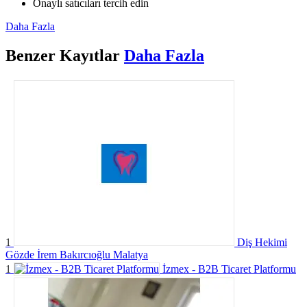
Onaylı satıcıları tercih edin
Daha Fazla
Benzer
Kayıtlar
Daha Fazla
1
Diş Hekimi
Gözde İrem Bakırcıoğlu Malatya
1
İzmex - B2B Ticaret Platformu