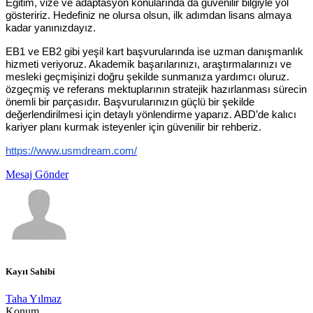
Eğitim, vize ve adaptasyon konularında da güvenilir bilgiyle yol
gösteririz. Hedefiniz ne olursa olsun, ilk adımdan lisans almaya
kadar yanınızdayız.
EB1 ve EB2 gibi yeşil kart başvurularında ise uzman danışmanlık
hizmeti veriyoruz. Akademik başarılarınızı, araştırmalarınızı ve
mesleki geçmişinizi doğru şekilde sunmanıza yardımcı oluruz.
özgeçmiş ve referans mektuplarının stratejik hazırlanması sürecin
önemli bir parçasıdır. Başvurularınızın güçlü bir şekilde
değerlendirilmesi için detaylı yönlendirme yaparız. ABD’de kalıcı
kariyer planı kurmak isteyenler için güvenilir bir rehberiz.
https://www.usmdream.com/
Mesaj Gönder
Kayıt Sahibi
Taha Yılmaz
Konum