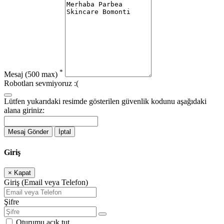
*
Mesaj
(500 max)
Robotları sevmiyoruz :(
Lütfen yukarıdaki resimde gösterilen güvenlik kodunu aşağıdaki
alana giriniz:
Mesaj Gönder
İptal
Giriş
×
Kapat
Giriş (Email veya Telefon)
Şifre
Oturumu açık tut