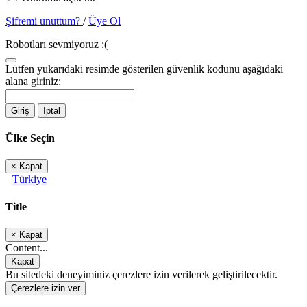
Şifremi unuttum?
/
Üye Ol
Robotları sevmiyoruz :(
Lütfen yukarıdaki resimde gösterilen güvenlik kodunu aşağıdaki
alana giriniz:
Giriş
İptal
Ülke Seçin
×
Kapat
Türkiye
Title
×
Kapat
Content...
Kapat
Bu sitedeki deneyiminiz çerezlere izin verilerek geliştirilecektir.
Çerezlere izin ver