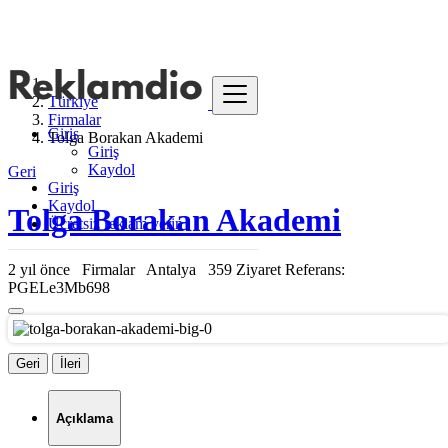
Türkiye
Firmalar
Giriş
Tolga Borakan Akademi
Giriş
Kaydol
Geri
Giriş
Kaydol
Tolga Borakan Akademi
Ücretsiz reklam verin
2 yıl önce
Firmalar
Antalya
359 Ziyaret
Referans:
PGELe3Mb698
Geri
İleri
Açıklama