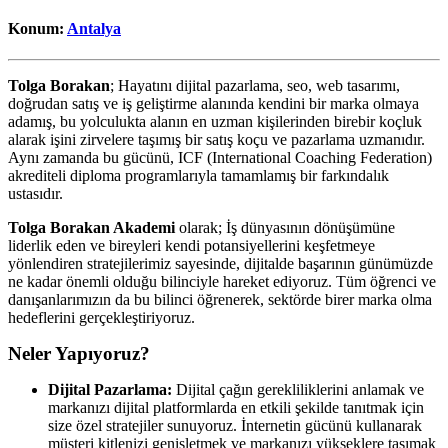
Konum:
Antalya
Tolga Borakan
; Hayatını dijital pazarlama, seo, web tasarımı,
doğrudan satış ve iş geliştirme alanında kendini bir marka olmaya
adamış, bu yolculukta alanın en uzman kişilerinden birebir koçluk
alarak işini zirvelere taşımış bir satış koçu ve pazarlama uzmanıdır.
Aynı zamanda bu gücünü, ICF (International Coaching Federation)
akrediteli diploma programlarıyla tamamlamış bir farkındalık
ustasıdır.
Tolga Borakan Akademi
olarak; İş dünyasının dönüşümüne
liderlik eden ve bireyleri kendi potansiyellerini keşfetmeye
yönlendiren stratejilerimiz sayesinde, dijitalde başarının günümüzde
ne kadar önemli olduğu bilinciyle hareket ediyoruz. Tüm öğrenci ve
danışanlarımızın da bu bilinci öğrenerek, sektörde birer marka olma
hedeflerini gerçekleştiriyoruz.
Neler Yapıyoruz?
Dijital Pazarlama:
Dijital çağın gerekliliklerini anlamak ve
markanızı dijital platformlarda en etkili şekilde tanıtmak için
size özel stratejiler sunuyoruz. İnternetin gücünü kullanarak
müşteri kitlenizi genişletmek ve markanızı yükseklere taşımak