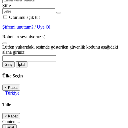
Şifre
Oturumu açık tut
Şifremi unuttum?
/
Üye Ol
Robotları sevmiyoruz :(
Lütfen yukarıdaki resimde gösterilen güvenlik kodunu aşağıdaki
alana giriniz:
Giriş
İptal
Ülke Seçin
×
Kapat
Türkiye
Title
×
Kapat
Content...
Kapat