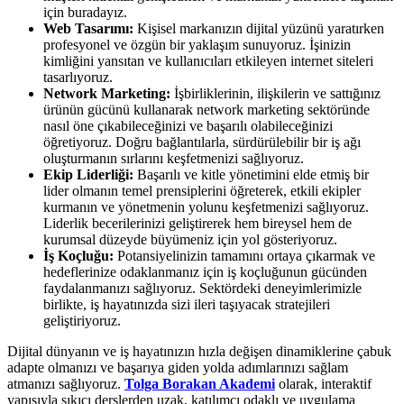
için buradayız.
Web Tasarımı:
Kişisel markanızın dijital yüzünü yaratırken
profesyonel ve özgün bir yaklaşım sunuyoruz. İşinizin
kimliğini yansıtan ve kullanıcıları etkileyen internet siteleri
tasarlıyoruz.
Network Marketing:
İşbirliklerinin, ilişkilerin ve sattığınız
ürünün gücünü kullanarak network marketing sektöründe
nasıl öne çıkabileceğinizi ve başarılı olabileceğinizi
öğretiyoruz. Doğru bağlantılarla, sürdürülebilir bir iş ağı
oluşturmanın sırlarını keşfetmenizi sağlıyoruz.
Ekip Liderliği:
Başarılı ve kitle yönetimini elde etmiş bir
lider olmanın temel prensiplerini öğreterek, etkili ekipler
kurmanın ve yönetmenin yolunu keşfetmenizi sağlıyoruz.
Liderlik becerilerinizi geliştirerek hem bireysel hem de
kurumsal düzeyde büyümeniz için yol gösteriyoruz.
İş Koçluğu:
Potansiyelinizin tamamını ortaya çıkarmak ve
hedeflerinize odaklanmanız için iş koçluğunun gücünden
faydalanmanızı sağlıyoruz. Sektördeki deneyimlerimizle
birlikte, iş hayatınızda sizi ileri taşıyacak stratejileri
geliştiriyoruz.
Dijital dünyanın ve iş hayatınızın hızla değişen dinamiklerine çabuk
adapte olmanızı ve başarıya giden yolda adımlarınızı sağlam
atmanızı sağlıyoruz.
Tolga Borakan Akademi
olarak, interaktif
yapısıyla sıkıcı derslerden uzak, katılımcı odaklı ve uygulama