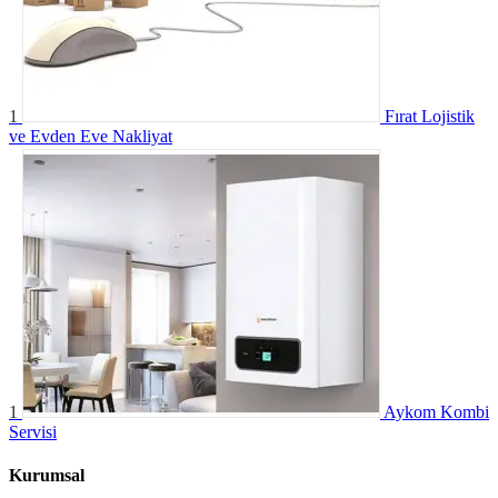
1
Fırat Lojistik
ve Evden Eve Nakliyat
1
Aykom Kombi
Servisi
Kurumsal