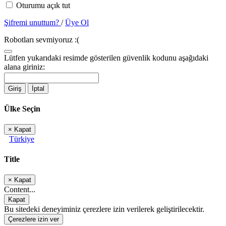
Oturumu açık tut
Şifremi unuttum?
/
Üye Ol
Robotları sevmiyoruz :(
Lütfen yukarıdaki resimde gösterilen güvenlik kodunu aşağıdaki
alana giriniz:
Giriş
İptal
Ülke Seçin
×
Kapat
Türkiye
Title
×
Kapat
Content...
Kapat
Bu sitedeki deneyiminiz çerezlere izin verilerek geliştirilecektir.
Çerezlere izin ver