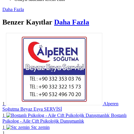
Daha Fazla
Benzer
Kayıtlar
Daha Fazla
1
Alperen
Soğutma Beyaz Eşya SERVİSİ
1
Bostanlı
Psikolog - Aile Çift Psikolojik Danışmanlık
1
Stc zemin
1