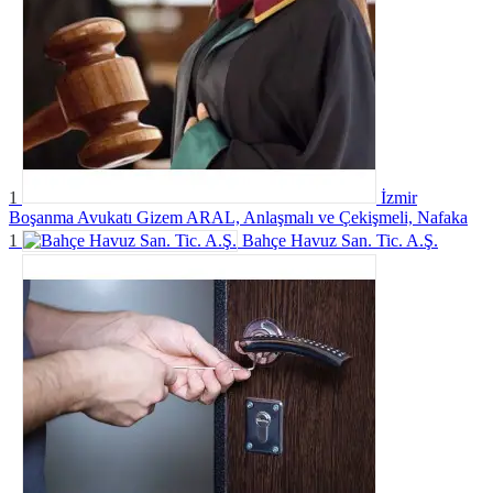
1
İzmir
Boşanma Avukatı Gizem ARAL, Anlaşmalı ve Çekişmeli, Nafaka
1
Bahçe Havuz San. Tic. A.Ş.