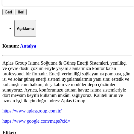
Geri
İleri
Açıklama
Konum:
Antalya
Aplas Group Isıtma Soğutma & Güneş Enerji Sistemleri, yenilikçi
ve çevre dostu çözümleriyle yaşam alanlarınıza konfor katan
profesyonel bir firmadır. Enerji verimliliği sağlayan ısı pompası, gün
ısı ve solar güneş enerji sistemi uygulamalarının yanı sıra; estetik ve
kullanışlı cam balkon, duşakabin ve modüler depo çözümleri
sunuyoruz. Ayrıca, konforunuzu artıran havuz ısıtma sistemleriyle
dört mevsim keyifli kullanım imkânı sağlıyoruz. Kaliteli ürün ve
uzman işçilik için doğru adres: Aplas Group.
https://www.aplasgroup.com.tr/
https://www.google.com/maps?cid=
Etiket: