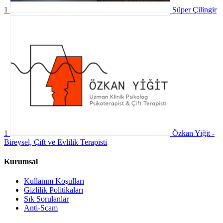
1
Süper Çilingir
1
Özkan Yiğit -
Bireysel, Çift ve Evlilik Terapisti
Kurumsal
Kullanım Koşulları
Gizlilik Politikaları
Sık Sorulanlar
Anti-Scam