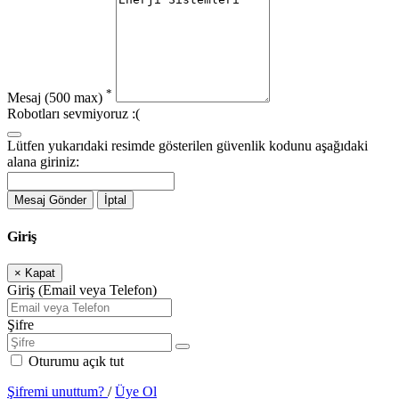
*
Mesaj
(500 max)
Robotları sevmiyoruz :(
Lütfen yukarıdaki resimde gösterilen güvenlik kodunu aşağıdaki
alana giriniz:
Mesaj Gönder
İptal
Giriş
×
Kapat
Giriş (Email veya Telefon)
Şifre
Oturumu açık tut
Şifremi unuttum?
/
Üye Ol