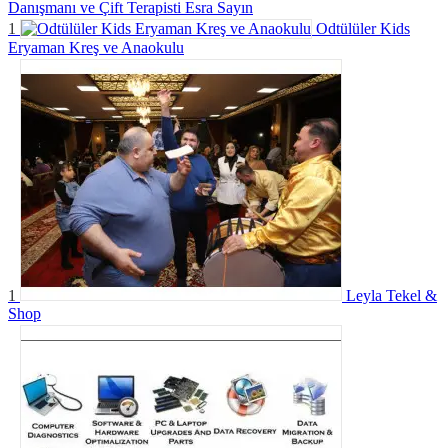
Danışmanı ve Çift Terapisti Esra Sayın
1
Odtülüler Kids
Eryaman Kreş ve Anaokulu
1
Leyla Tekel &
Shop