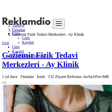
Türkiye
Firmalar
Giriş
Gaziemir Fizik Tedavi Merkezleri - Ay Klinik
Giriş
Kaydol
Geri
Giriş
Kaydol
Gaziemir Fizik Tedavi
Ücretsiz reklam verin
Merkezleri - Ay Klinik
1 yıl önce
Firmalar
İzmir
132 Ziyaret
Referans: 4w9aAPzevMR