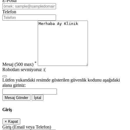
E-Posta
Telefon
*
Mesaj
(500 max)
Robotları sevmiyoruz :(
Lütfen yukarıdaki resimde gösterilen güvenlik kodunu aşağıdaki
alana giriniz:
Mesaj Gönder
İptal
Giriş
×
Kapat
Giriş (Email veya Telefon)