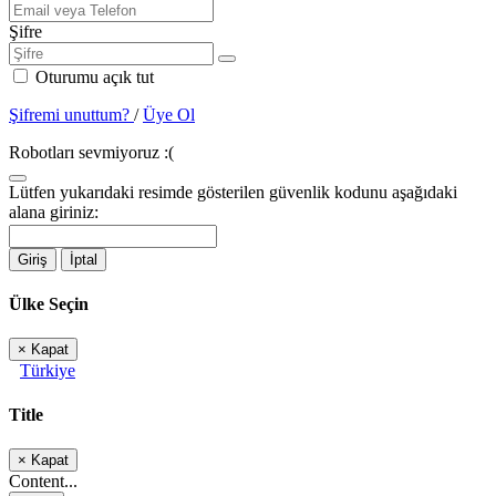
Şifre
Oturumu açık tut
Şifremi unuttum?
/
Üye Ol
Robotları sevmiyoruz :(
Lütfen yukarıdaki resimde gösterilen güvenlik kodunu aşağıdaki
alana giriniz:
Giriş
İptal
Ülke Seçin
×
Kapat
Türkiye
Title
×
Kapat
Content...