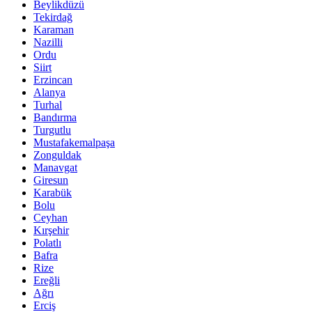
Beylikdüzü
Tekirdağ
Karaman
Nazilli
Ordu
Siirt
Erzincan
Alanya
Turhal
Bandırma
Turgutlu
Mustafakemalpaşa
Zonguldak
Manavgat
Giresun
Karabük
Bolu
Ceyhan
Kırşehir
Polatlı
Bafra
Rize
Ereğli
Ağrı
Erciş