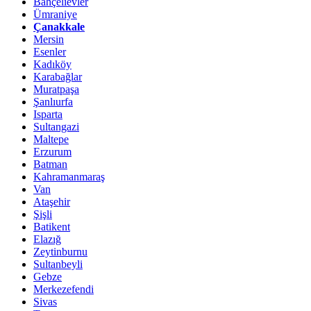
Bahçelievler
Ümraniye
Çanakkale
Mersin
Esenler
Kadıköy
Karabağlar
Muratpaşa
Şanlıurfa
Isparta
Sultangazi
Maltepe
Erzurum
Batman
Kahramanmaraş
Van
Ataşehir
Şişli
Batikent
Elazığ
Zeytinburnu
Sultanbeyli
Gebze
Merkezefendi
Sivas