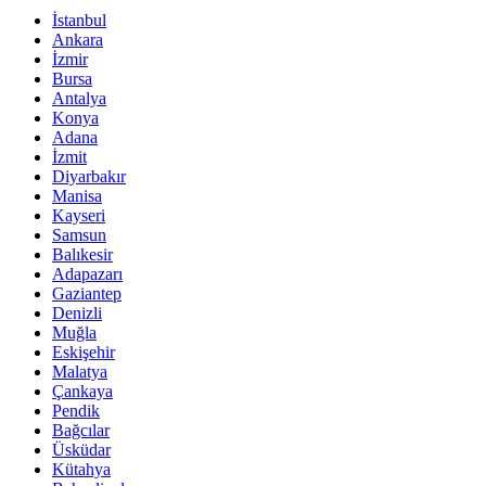
İstanbul
Ankara
İzmir
Bursa
Antalya
Konya
Adana
İzmit
Diyarbakır
Manisa
Kayseri
Samsun
Balıkesir
Adapazarı
Gaziantep
Denizli
Muğla
Eskişehir
Malatya
Çankaya
Pendik
Bağcılar
Üsküdar
Kütahya