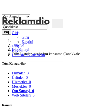
Bul
Giriş
Giriş
Kaydol
Türkiye
Giriş
Oto Sanayi
Kaydol
Tüm Listeler içinde km kapsama Çanakkale
Ücretsiz reklam verin
Tüm Kategoriler
Firmalar
3
Ürünler
0
Hizmetler
0
Meslekler
0
Oto Sanayi
0
Web Siteleri
3
Konum