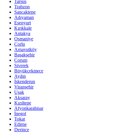
Tarsus
Trabzon
Sancaktepe
Adıyaman
Esenyurt
Kırıkkale
Antakya
Osmaniye
Çorlu
Arnavutköy
Başakşehir
Çorum
Siverek
Büyükçekmece
Aydın
İskenderun
Viranşehir
Uşak
Aksaray
Kızıltepe
Afyonkarahisar
İnegol
Tokat
Edirne
Derince