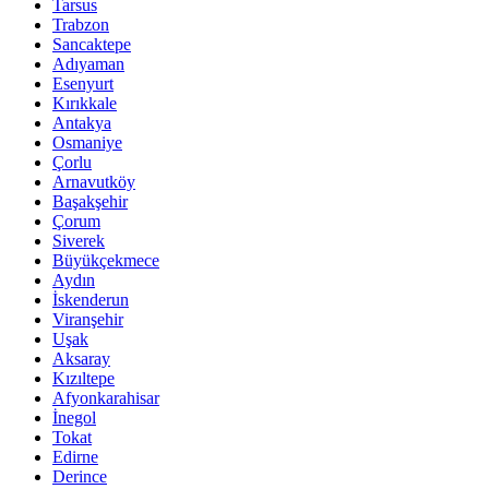
Tarsus
Trabzon
Sancaktepe
Adıyaman
Esenyurt
Kırıkkale
Antakya
Osmaniye
Çorlu
Arnavutköy
Başakşehir
Çorum
Siverek
Büyükçekmece
Aydın
İskenderun
Viranşehir
Uşak
Aksaray
Kızıltepe
Afyonkarahisar
İnegol
Tokat
Edirne
Derince