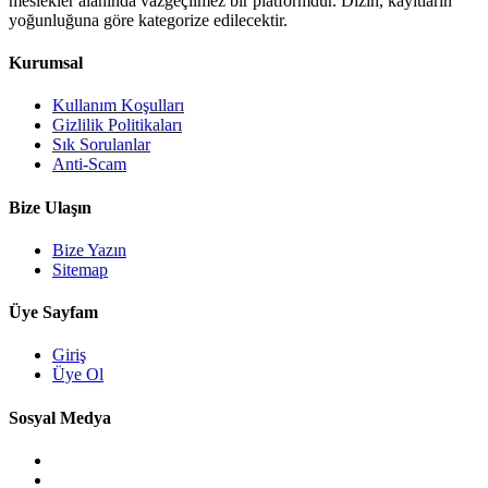
meslekler alanında vazgeçilmez bir platformdur. Dizin, kayıtların
yoğunluğuna göre kategorize edilecektir.
Kurumsal
Kullanım Koşulları
Gizlilik Politikaları
Sık Sorulanlar
Anti-Scam
Bize Ulaşın
Bize Yazın
Sitemap
Üye Sayfam
Giriş
Üye Ol
Sosyal Medya