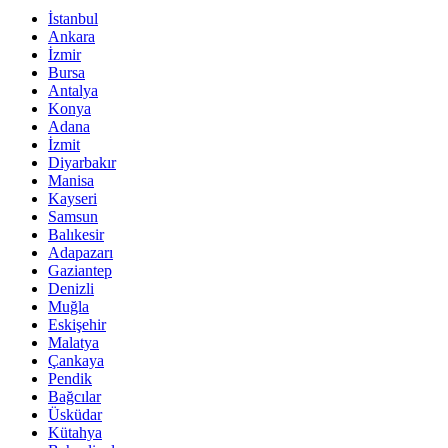
İstanbul
Ankara
İzmir
Bursa
Antalya
Konya
Adana
İzmit
Diyarbakır
Manisa
Kayseri
Samsun
Balıkesir
Adapazarı
Gaziantep
Denizli
Muğla
Eskişehir
Malatya
Çankaya
Pendik
Bağcılar
Üsküdar
Kütahya