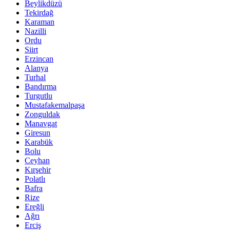
Beylikdüzü
Tekirdağ
Karaman
Nazilli
Ordu
Siirt
Erzincan
Alanya
Turhal
Bandırma
Turgutlu
Mustafakemalpaşa
Zonguldak
Manavgat
Giresun
Karabük
Bolu
Ceyhan
Kırşehir
Polatlı
Bafra
Rize
Ereğli
Ağrı
Erciş