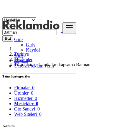
Bul
Giriş
Giriş
Kaydol
Türkiye
Giriş
Meslekler
Kaydol
Tüm Listeler içinde km kapsama Batman
Ücretsiz reklam verin
Tüm Kategoriler
Firmalar
0
Ürünler
0
Hizmetler
0
Meslekler
0
Oto Sanayi
0
Web Siteleri
0
Konum